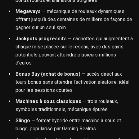
bonus rounds et animations soignées
Megaways
— mécanique de rouleaux dynamiques
offrant jusqu’à des centaines de milliers de façons de
gagner sur un seul spin
Jackpots progressifs
— cagnottes qui augmentent à
chaque mise placée sur le réseau, avec des gains
potentiels pouvant atteindre plusieurs millions
d’euros
Bonus Buy (achat de bonus)
— accès direct aux
tours bonus sans attendre l’activation aléatoire, idéal
pour les sessions courtes
Machines à sous classiques
— trois rouleaux,
symboles traditionnels, mécanique épurée
Slingo
— format hybride entre machine à sous et
bingo, popularisé par Gaming Realms