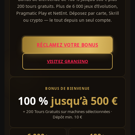
200 tours gratuits. Plus de 6 000 jeux d’Evolution,
Pragmatic Play et NetEnt. Déposez par carte, Skrill
ou crypto — le tout depuis un seul compte.
RÉCLAMEZ VOTRE BONUS
VISITEZ GRANSINO
BONUS DE BIENVENUE
100 %
jusqu’à 500 €
+ 200 Tours Gratuits sur machines sélectionnées ·
Dépôt min. 10 €