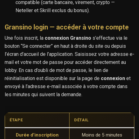
compatible (carte bancaire, virement, crypto —
Neteller et Skrill exclus du bonus).
Gransino login — accéder à votre compte
Une fois inscrit, la
connexion Gransino
s’effectue via le
bouton “Se connecter” en haut à droite du site ou depuis
l’écran d’accueil de l’application. Saisissez votre adresse e-
mail et votre mot de passe pour accéder directement au
lobby. En cas d’oubli de mot de passe, le lien de
réinitialisation est disponible sur la page de
connexion
et
envoyé à l’adresse e-mail associée à votre compte dans
les minutes qui suivent la demande.
ÉTAPE
DÉTAIL
Durée d’inscription
Moins de 5 minutes