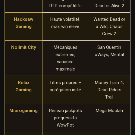
RTP compétitifs
Dead or Alive 2
Hacksaw
Haute volatilité,
Wanted Dead or
Gaming
max win élevé
a Wild, Chaos
Crew 2
Nolimit City
Mécaniques
San Quentin
extrêmes,
xWays, Mental
variance
maximale
Relax
Titres propres +
Money Train 4,
Gaming
agrégation indie
Dead Riders
Trail
Microgaming
Réseau jackpots
Mega Moolah
progressifs
WowPot