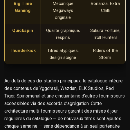
Big Time
Mécanique
Bonanza, Extra
Gaming
Megaways
Chilli
originale
Quickspin
Qualité graphique,
Sakura Fortune,
respins
Troll Hunters
Thunderkick
Titres atypiques,
Riders of the
design soigné
Storm
Au-delà de ces dix studios principaux, le catalogue intègre
des contenus de Yggdrasil, Wazdan, ELK Studios, Red
Tiger, Spinomenal et une cinquantaine d’autres fournisseurs
accessibles via des accords d’agrégation. Cette
architecture multi-fournisseurs garantit des mises à jour
régulières du catalogue — de nouveaux titres sont ajoutés
chaque semaine — sans dépendance à un seul partenaire