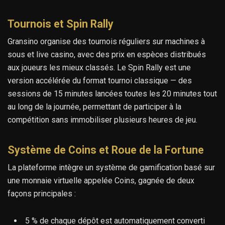
Tournois et Spin Rally
Gransino organise des tournois réguliers sur machines à
sous et live casino, avec des prix en espèces distribués
aux joueurs les mieux classés. Le Spin Rally est une
version accélérée du format tournoi classique — des
sessions de 15 minutes lancées toutes les 20 minutes tout
au long de la journée, permettant de participer à la
compétition sans immobiliser plusieurs heures de jeu.
Système de Coins et Roue de la Fortune
La plateforme intègre un système de gamification basé sur
une monnaie virtuelle appelée Coins, gagnée de deux
façons principales :
5 % de chaque dépôt est automatiquement converti