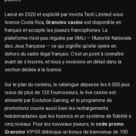
Lancé en 2020 et exploité par Invicta Tech Limited sous
licence Costa Rica,
Gransino casino
est disponible en
français et accepte les joueurs francophones. La
plateforme n’est pas régulée par l’ANJ — l’Autorité Nationale
des Jeux française — ce qui signifie qu’elle opère en
dehors du cadre légal français. C’est un point à connaître
avant de s’inscrire, et nous y revenons en détail dans la
section dédiée à la licence.
Sur le plan du contenu, le catalogue dépasse les 6 000 jeux
issus de plus de 120 fournisseurs, le live casino est
alimenté par Evolution Gaming, et le programme de
promotions couvre aussi bien les rechargements
hebdomadaires que les tournois et un système de fidélité à
cinq niveaux. Pour les nouveaux joueurs, le
code promo
Gransino
VIPGR débloque un bonus de bienvenue de 100