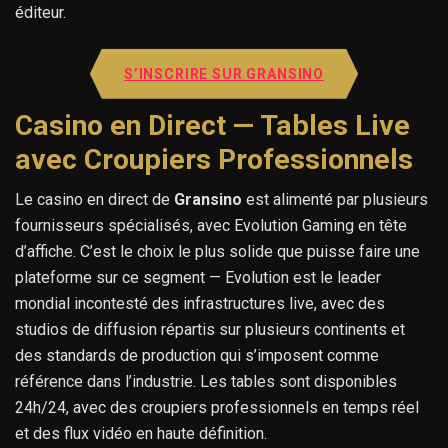
éditeur.
S’INSCRIRE SUR GRANSINO
Casino en Direct — Tables Live
avec Croupiers Professionnels
Le casino en direct de
Gransino
est alimenté par plusieurs
fournisseurs spécialisés, avec Evolution Gaming en tête
d’affiche. C’est le choix le plus solide que puisse faire une
plateforme sur ce segment — Evolution est le leader
mondial incontesté des infrastructures live, avec des
studios de diffusion répartis sur plusieurs continents et
des standards de production qui s’imposent comme
référence dans l’industrie. Les tables sont disponibles
24h/24, avec des croupiers professionnels en temps réel
et des flux vidéo en haute définition.